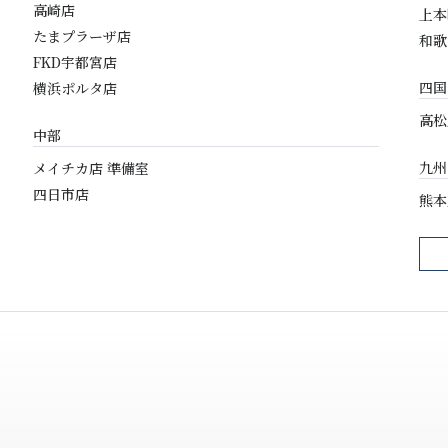
高崎店
上本
たまプラーザ店
和歌
FKD宇都宮店
四国
横浜ポルタ店
高松
中部
九州
メイチカ店 準備室
四日市店
熊本