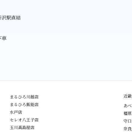
所沢駅直結
下車
近畿
まるひろ川越店
まるひろ飯能店
あべ
水戸店
橿原
セレオ八王子店
守口
玉川高島屋店
奈良