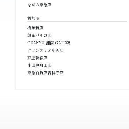
ながの東急店
首都圏
横須賀店
調布パルコ店
ODAKYU 湘南 GATE店
グランエミオ所沢店
京王新宿店
小田急町田店
東急百貨店吉祥寺店