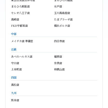
まるひろ飯能店
水戸店
セレオ八王子店
玉川高島屋店
高崎店
たまプラーザ店
FKD宇都宮店
横浜ポルタ店
中部
メイチカ店 準備室
四日市店
近畿
あべのハルカス店
橿原店
守口店
奈良店
上本町店
和歌山店
四国
高松店
九州
熊本店