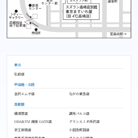
東北
弘前店
甲信越・北陸
金沢エムザ店
ながの東急店
首都圏
横須賀店
調布パルコ店
ODAKYU 湘南 GATE店
グランエミオ所沢店
京王新宿店
小田急町田店
東急百貨店吉祥寺店
まるひろ川越店